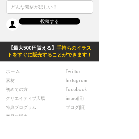
投稿する
【最大500円貰える】
手持ちのイラス
トをすぐに販売することができます！
ホーム
Twitter
素材
Instagram
初めての方
Facebook
​クリエイティブ広場
impro(旧)​
​特典プログラム
ブログ(旧)
​商品の販売
よくある質問
​運営からのお知らせ