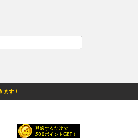
きます！
お得なメルマガ
登録するだけで
500ポイントGET！