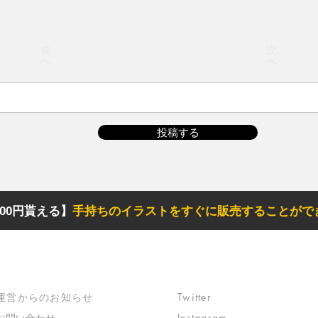
前
次
へ
へ
投稿する
00円貰える】
手持ちのイラストをすぐに販売することがで
サポート
リンク
​運営からのお知らせ
Twitter
お問い合わせ
Instagram