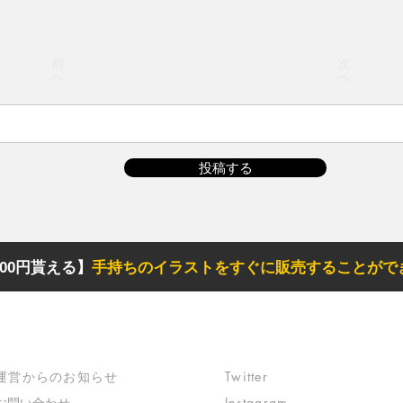
前
次
へ
へ
投稿する
00円貰える】
手持ちのイラストをすぐに販売することがで
サポート
リンク
​運営からのお知らせ
Twitter
お問い合わせ
Instagram