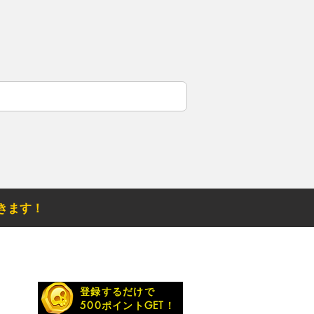
きます！
お得なメルマガ
登録するだけで
500ポイントGET！