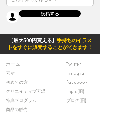
投稿する
【最大500円貰える】
手持ちのイラス
トをすぐに販売することができます！
ホーム
Twitter
素材
Instagram
初めての方
Facebook
​クリエイティブ広場
impro(旧)​
​特典プログラム
ブログ(旧)
​商品の販売
よくある質問
​運営からのお知らせ
お問い合わせ