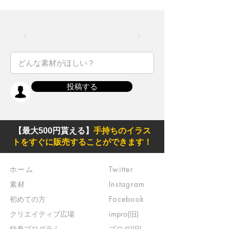
投稿する
【最大500円貰える】
手持ちのイラス
トをすぐに販売することができます！
ホーム
Twitter
素材
Instagram
初めての方
Facebook
​クリエイティブ広場
impro(旧)​
​特典プログラム
ブログ(旧)