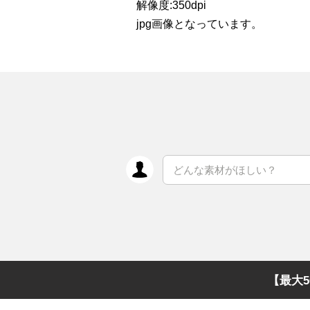
解像度:350dpi
jpg画像となっています。
【最大5