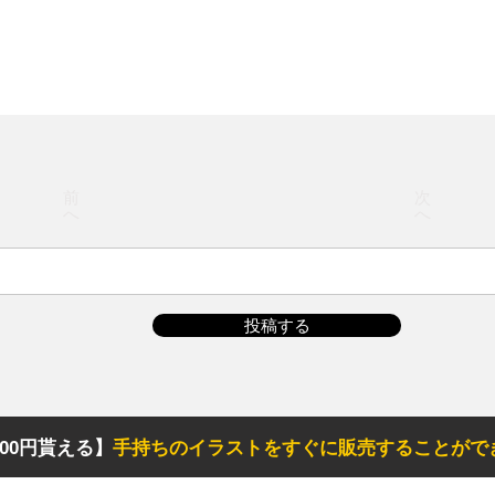
前
次
へ
へ
投稿する
00円貰える】
手持ちのイラストをすぐに販売することがで