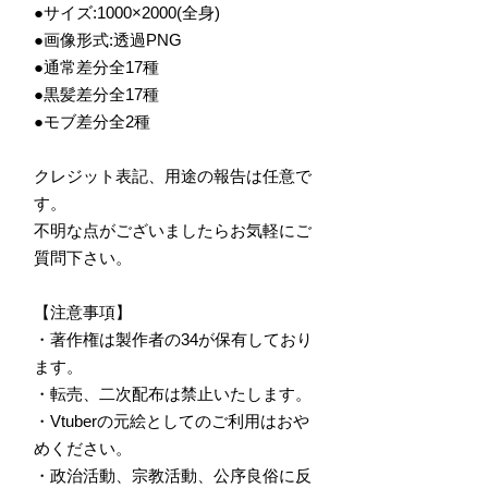
●サイズ:1000×2000(全身)
●画像形式:透過PNG
●通常差分全17種
●黒髪差分全17種
●モブ差分全2種
クレジット表記、用途の報告は任意で
す。
不明な点がございましたらお気軽にご
質問下さい。
【注意事項】
・著作権は製作者の34が保有しており
ます。
・転売、二次配布は禁止いたします。
・Vtuberの元絵としてのご利用はおや
めください。
・政治活動、宗教活動、公序良俗に反