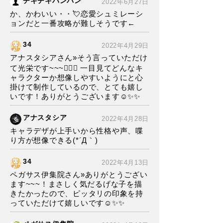
チキチキバンバン
2022年6月27日
か、かわいい・・💘恋愛シュミレーシ
ョンだと一番攻略が難しそうです←
34
2022年4月29日
アナスタシアさん»そう言っていただけ
て光栄です~~~🙇‍♂️✨ 一目見てどんなキ
ャラクターか想像しやすいようにと心
掛けて制作しているので、とても嬉し
いです！ありがとうございます☺️✨✨
アナスタシア
2022年4月28日
キャラデザが上手いから性格や声、喋
り方が想像できる(*´Д｀)
34
2022年4月13日
ペガサス伊集院さん»ありがとうござい
ます~~~！まさしく気だるげな子を描
きたかったので、ピッタリの印象を持
っていただけて嬉しいです☺️✨✨