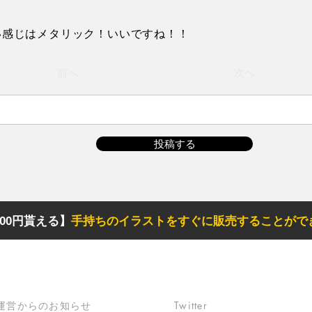
い感じはメタリック！いいですね！！
前へ
次へ
投稿する
00円貰える】
手持ちのイラストをすぐに販売することがで
サポート
リンク
​運営からのお知らせ
Twitter