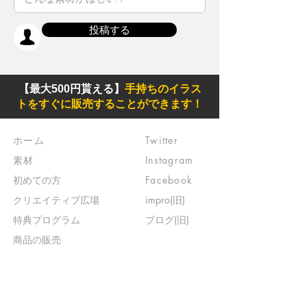
投稿する
【最大500円貰える】
手持ちのイラス
トをすぐに販売することができます！
ホーム
Twitter
素材
Instagram
初めての方
Facebook
​クリエイティブ広場
impro(旧)​
​特典プログラム
ブログ(旧)
​商品の販売
よくある質問
​運営からのお知らせ
お問い合わせ