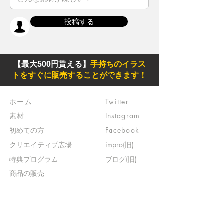
投稿する
【最大500円貰える】
手持ちのイラス
トをすぐに販売することができます！
ホーム
Twitter
素材
Instagram
初めての方
Facebook
​クリエイティブ広場
impro(旧)​
​特典プログラム
ブログ(旧)
​商品の販売
よくある質問
​運営からのお知らせ
お問い合わせ