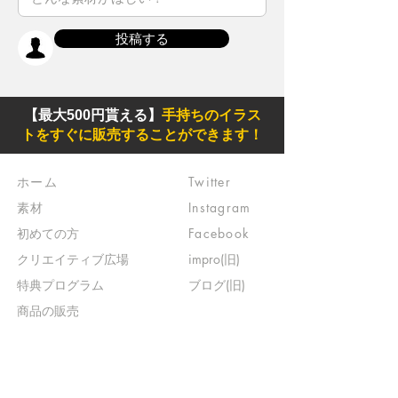
投稿する
【最大500円貰える】
手持ちのイラス
トをすぐに販売することができます！
ホーム
Twitter
素材
Instagram
初めての方
Facebook
​クリエイティブ広場
impro(旧)​
​特典プログラム
ブログ(旧)
​商品の販売
よくある質問
​運営からのお知らせ
お問い合わせ