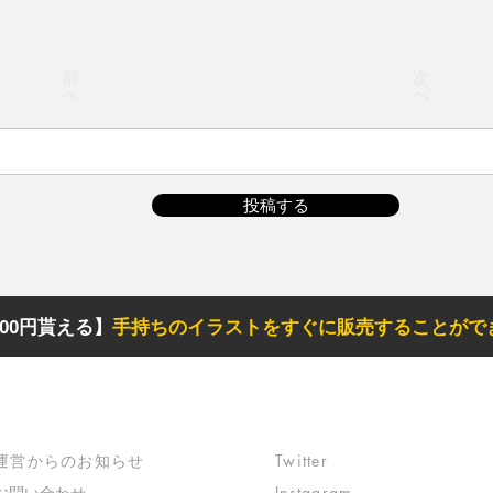
前
次
へ
へ
投稿する
00円貰える】
手持ちのイラストをすぐに販売することがで
サポート
リンク
​運営からのお知らせ
Twitter
お問い合わせ
Instagram