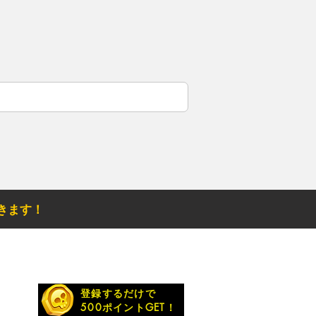
きます！
お得なメルマガ
登録するだけで
500ポイントGET！