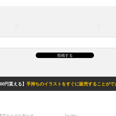
前
次
へ
へ
投稿する
00円貰える】
手持ちのイラストをすぐに販売することがで
サポート
リンク
​運営からのお知らせ
Twitter