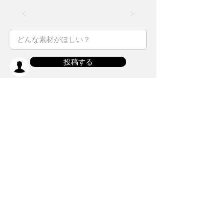
投稿する
【最大500円貰える】
手持ちのイラス
トをすぐに販売することができます！
ホーム
Twitter
素材
Instagram
初めての方
Facebook
​クリエイティブ広場
impro(旧)​
​特典プログラム
ブログ(旧)
​商品の販売