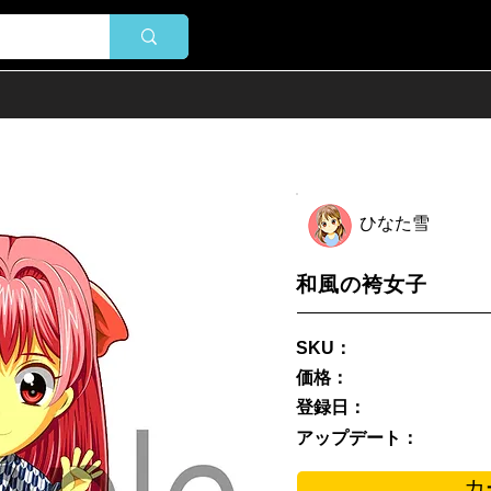
ひなた雪
和風の袴女子
SKU：
価格：
登録日：
アップデート：
カ