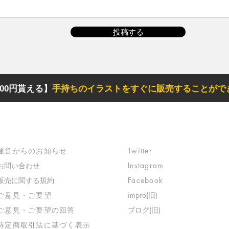
投稿する
00円貰える】
手持ちのイラストをすぐに販売することがで
サポート
リンク
​運営からのお知らせ
Twitter
お問い合わせ
Instagram
​販売に関する規約
Facebook
​ご意見・ご要望
impro(旧)​
​ご意見・ご要望の回答
ブログ(旧)
特定商取引法に基づく表示