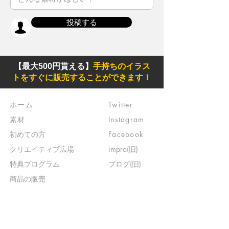
投稿する
【最大500円貰える】
手持ちのイラス
トをすぐに販売することができます！
ホーム
Twitter
素材
Instagram
初めての方
Facebook
​クリエイティブ広場
impro(旧)​
​特典プログラム
ブログ(旧)
​商品の販売
よくある質問
​運営からのお知らせ
お問い合わせ