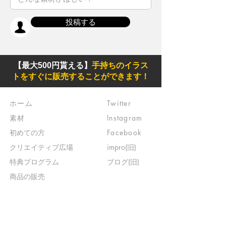
投稿する
【最大500円貰える】
手持ちのイラス
トをすぐに販売することができます！
ホーム
Twitter
素材
Instagram
初めての方
Facebook
​クリエイティブ広場
impro(旧)​
​特典プログラム
ブログ(旧)
​商品の販売
よくある質問
​運営からのお知らせ
お問い合わせ