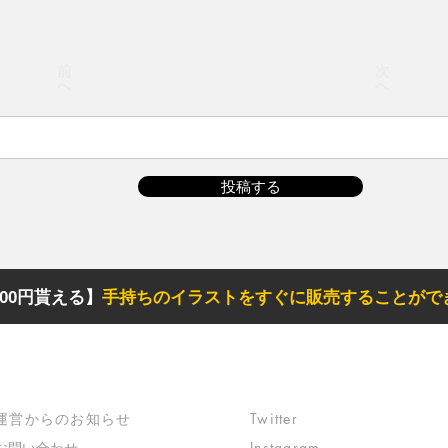
前
次
へ
へ
投稿する
00円貰える】
手持ちのイラストをすぐに販売することがで
サポート
リンク
​運営からのお知らせ
Twitter
お問い合わせ
Instagram