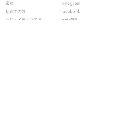
素材
Instagram
初めての方
Facebook
​クリエイティブ広場
impro(旧)​
​特典プログラム
ブログ(旧)
​商品の販売
よくある質問
​運営からのお知らせ
お問い合わせ
​販売に関する規約
​ご意見・ご要望
​ご意見・ご要望の回答
特定商取引法に基づく表示
​プライバシーポリシー
お得なメルマガ
登録するだけで