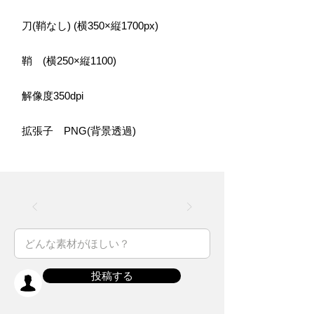
刀(鞘なし) (横350×縦1700px)
鞘 (横250×縦1100)
解像度350dpi
拡張子 PNG(背景透過)
投稿する