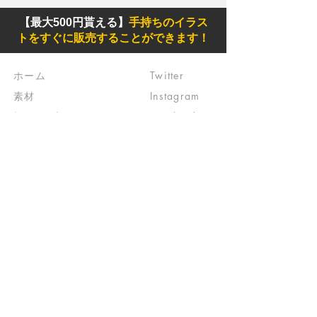
【最大500円貰える】
手持ちのイラス
トをすぐに販売することができます！
ホーム
Twitter
素材
Instagram
初めての方
Facebook
​クリエイティブ広場
impro(旧)​
​特典プログラム
ブログ(旧)
​商品の販売
よくある質問
​運営からのお知らせ
お問い合わせ
​販売に関する規約
​ご意見・ご要望
​ご意見・ご要望の回答