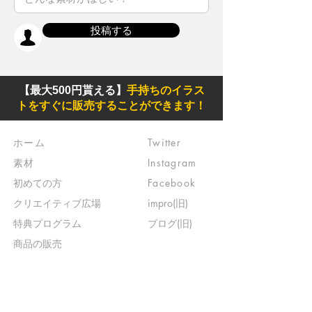
投稿する
【最大500円貰える】
手持ちのイラス
トをすぐに販売することができます！
ホーム
Twitter
素材
Instagram
初めての方
Facebook
​クリエイティブ広場
impro(旧)​
​特典プログラム
ブログ(旧)
​商品の販売
よくある質問
​運営からのお知らせ
お問い合わせ