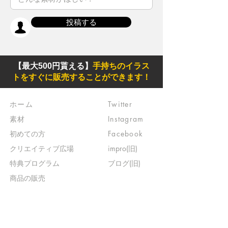
投稿する
【最大500円貰える】
手持ちのイラス
トをすぐに販売することができます！
ホーム
Twitter
素材
Instagram
初めての方
Facebook
​クリエイティブ広場
impro(旧)​
​特典プログラム
ブログ(旧)
​商品の販売
よくある質問
​運営からのお知らせ
お問い合わせ