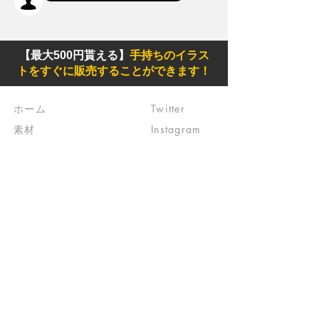
【最大500円貰える】
手持ちのイラス
トをすぐに販売することができます！
ホーム
Twitter
素材
Instagram
初めての方
Facebook
​クリエイティブ広場
impro(旧)​
​特典プログラム
ブログ(旧)
​商品の販売
よくある質問
​運営からのお知らせ
お問い合わせ
​販売に関する規約
​ご意見・ご要望