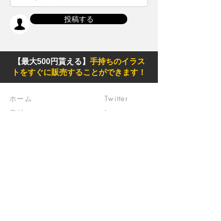
投稿する
【最大500円貰える】
手持ちのイラス
トをすぐに販売することができます！
ホーム
Twitter
素材
Instagram
初めての方
Facebook
​クリエイティブ広場
impro(旧)​
​特典プログラム
ブログ(旧)
​商品の販売
よくある質問
​運営からのお知らせ
お問い合わせ