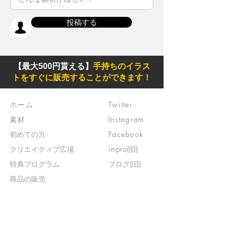
投稿する
【最大500円貰える】
手持ちのイラス
トをすぐに販売することができます！
ホーム
Twitter
素材
Instagram
初めての方
Facebook
​クリエイティブ広場
impro(旧)​
​特典プログラム
ブログ(旧)
​商品の販売
よくある質問
​運営からのお知らせ
お問い合わせ