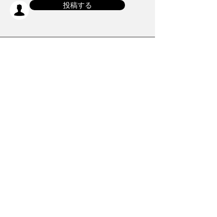
投稿する
【最大500円貰える】
手持ちのイラス
トをすぐに販売することができます！
ホーム
Twitter
素材
Instagram
初めての方
Facebook
​クリエイティブ広場
impro(旧)​
​特典プログラム
ブログ(旧)
​商品の販売
よくある質問
​運営からのお知らせ
お問い合わせ
​販売に関する規約