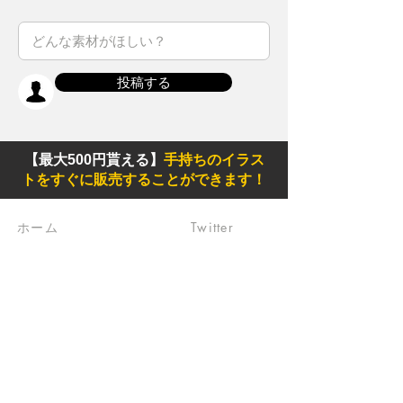
投稿する
【最大500円貰える】
手持ちのイラス
トをすぐに販売することができます！
ホーム
Twitter
素材
Instagram
初めての方
Facebook
​クリエイティブ広場
impro(旧)​
​特典プログラム
ブログ(旧)
​商品の販売
よくある質問