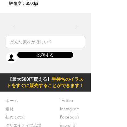
解像度：350dpi
投稿する
【最大500円貰える】
手持ちのイラス
トをすぐに販売することができます！
ホーム
Twitter
素材
Instagram
初めての方
Facebook
​クリエイティブ広場
impro(旧)​