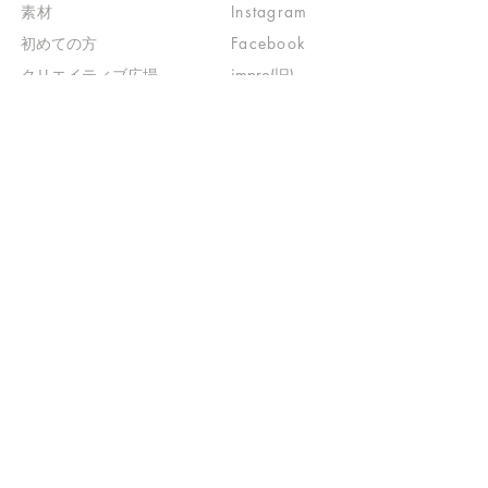
素材
Instagram
初めての方
Facebook
​クリエイティブ広場
impro(旧)​
​特典プログラム
ブログ(旧)
​商品の販売
よくある質問
​運営からのお知らせ
お問い合わせ
​販売に関する規約
​ご意見・ご要望
​ご意見・ご要望の回答
特定商取引法に基づく表示
​プライバシーポリシー
お得なメルマガ
登録するだけで