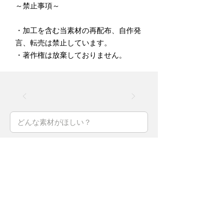
～禁止事項～
・加工を含む当素材の再配布、自作発
言、転売は禁止しています。
・著作権は放棄しておりません。
投稿する
【最大500円貰える】
手持ちのイラス
トをすぐに販売することができます！