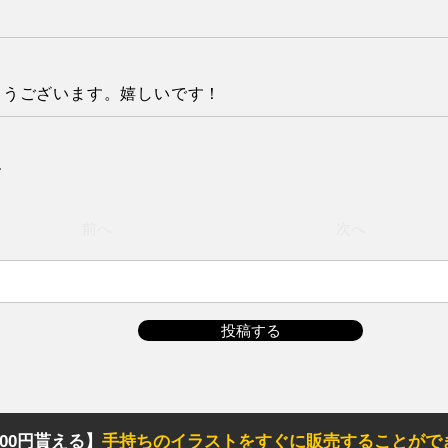
とうございます。嬉しいです！
す
前へ
次へ
投稿する
00円貰える】
手持ちのイラストをすぐに販売することがで