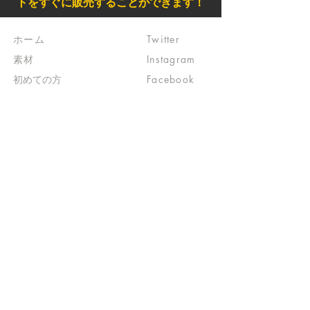
トをすぐに販売することができます！
ホーム
Twitter
素材
Instagram
初めての方
Facebook
​クリエイティブ広場
impro(旧)​
​特典プログラム
ブログ(旧)
​商品の販売
よくある質問
​運営からのお知らせ
お問い合わせ
​販売に関する規約
​ご意見・ご要望
​ご意見・ご要望の回答
特定商取引法に基づく表示
​プライバシーポリシー