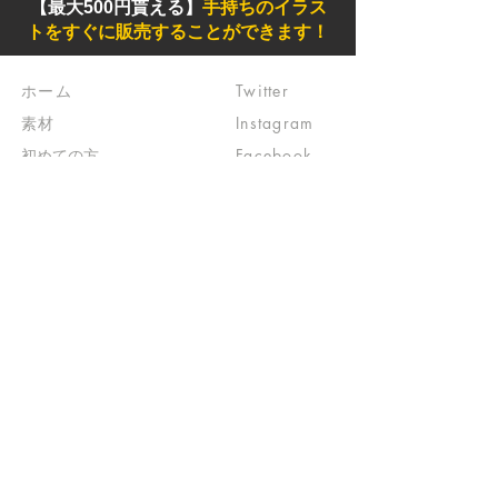
【最大500円貰える】
手持ちのイラス
トをすぐに販売することができます！
ホーム
Twitter
素材
Instagram
初めての方
Facebook
​クリエイティブ広場
impro(旧)​
​特典プログラム
ブログ(旧)
​商品の販売
よくある質問
​運営からのお知らせ
お問い合わせ
​販売に関する規約
​ご意見・ご要望
​ご意見・ご要望の回答
特定商取引法に基づく表示