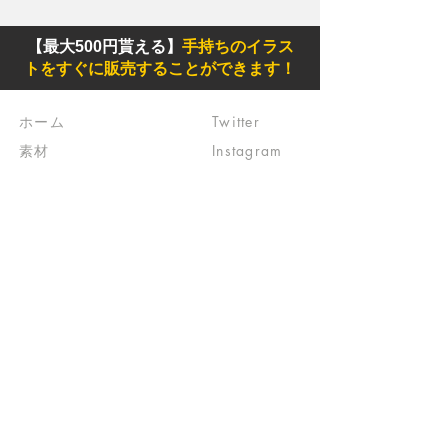
【最大500円貰える】
手持ちのイラス
トをすぐに販売することができます！
ホーム
Twitter
素材
Instagram
初めての方
Facebook
​クリエイティブ広場
impro(旧)​
​特典プログラム
ブログ(旧)
​商品の販売
よくある質問
​運営からのお知らせ
お問い合わせ
​販売に関する規約
​ご意見・ご要望
​ご意見・ご要望の回答