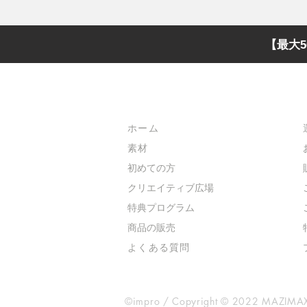
【最大5
メインメニュー
ホーム
素材
初めての方
​クリエイティブ広場
​特典プログラム
​商品の販売
よくある質問
©impro / Copyright © 2022 MAZIMAX 