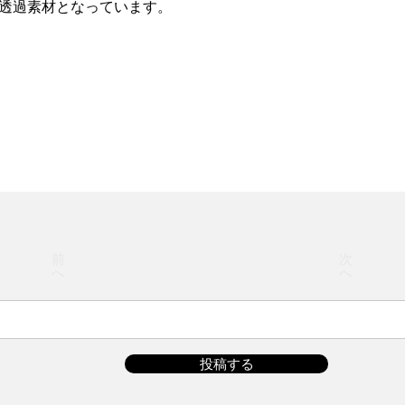
た透過素材となっています。
前
次
へ
へ
投稿する