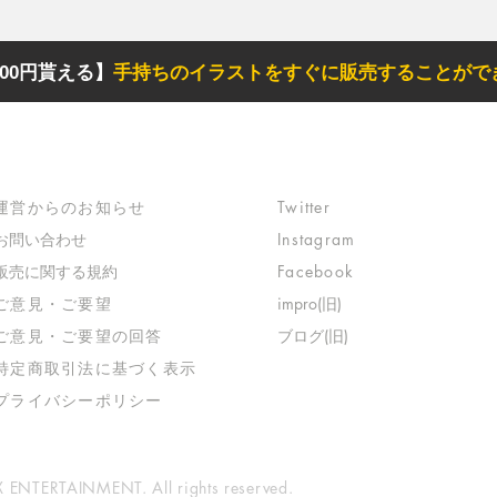
00円貰える】
手持ちのイラストをすぐに販売することがで
サポート
リンク
​運営からのお知らせ
Twitter
お問い合わせ
Instagram
​販売に関する規約
Facebook
​ご意見・ご要望
impro(旧)​
​ご意見・ご要望の回答
ブログ(旧)
特定商取引法に基づく表示
​プライバシーポリシー
ENTERTAINMENT. All rights reserved.