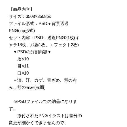
【商品内容】
サイズ：3508×3508px
ファイル形式：PSD＋背景透過
PNG(zip形式)
セット内容：PSD＋透過PNG21枚(キ
ャラ18枚、武器1枚、エフェクト2枚)
▼PSDの分割内容▼
眉×10
目×11
口×10
＋涙、汗、カゲ、青ざめ、頬の赤
み、頬の赤み(赤面)
※PSDファイルでの納品になりま
す。
添付されたPNGイラストは差分の
変更が細かくできませんので、