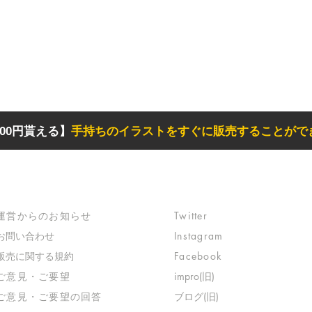
00円貰える】
手持ちのイラストをすぐに販売することがで
サポート
リンク
​運営からのお知らせ
Twitter
お問い合わせ
Instagram
​販売に関する規約
Facebook
​ご意見・ご要望
impro(旧)​
​ご意見・ご要望の回答
ブログ(旧)