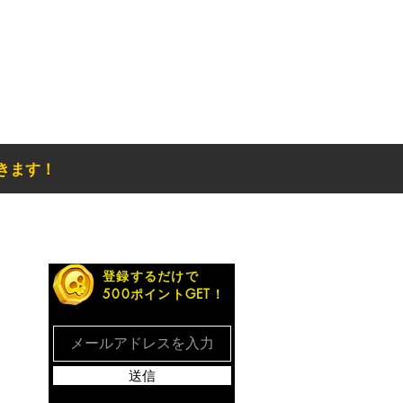
きます！
お得なメルマガ
登録するだけで
500ポイントGET！
送信