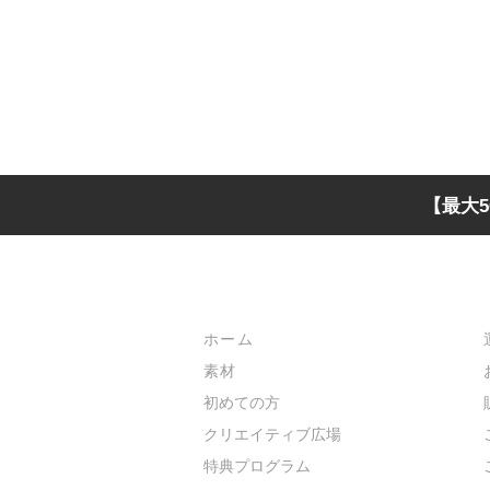
【最大5
メインメニュー
ホーム
素材
初めての方
​クリエイティブ広場
​特典プログラム