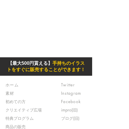
【最大500円貰える】
手持ちのイラス
トをすぐに販売することができます！
ホーム
Twitter
素材
Instagram
初めての方
Facebook
​クリエイティブ広場
impro(旧)​
​特典プログラム
ブログ(旧)
​商品の販売