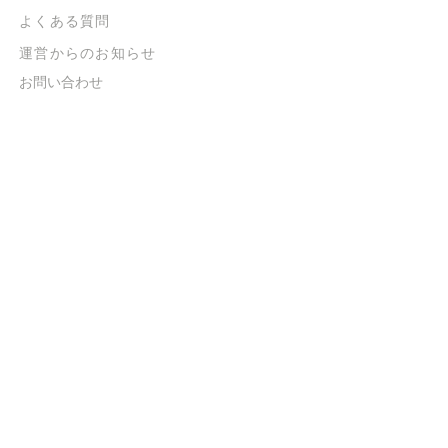
よくある質問
​運営からのお知らせ
お問い合わせ
​販売に関する規約
​ご意見・ご要望
​ご意見・ご要望の回答
特定商取引法に基づく表示
​プライバシーポリシー
お得なメルマガ
登録するだけで
500ポイントGET！
送信