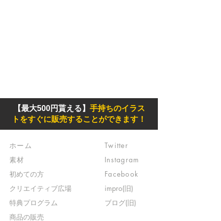
【最大500円貰える】
手持ちのイラス
トをすぐに販売することができます！
ホーム
Twitter
素材
Instagram
初めての方
Facebook
​クリエイティブ広場
impro(旧)​
​特典プログラム
ブログ(旧)
​商品の販売