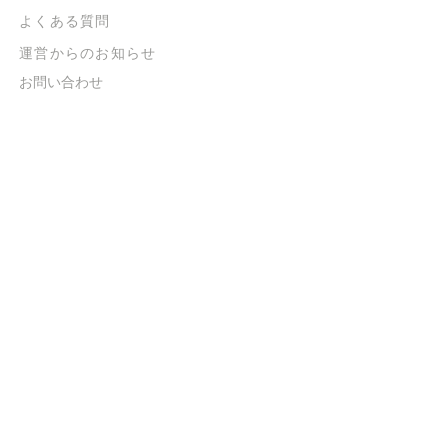
よくある質問
​運営からのお知らせ
お問い合わせ
​販売に関する規約
​ご意見・ご要望
​ご意見・ご要望の回答
特定商取引法に基づく表示
​プライバシーポリシー
お得なメルマガ
登録するだけで
500ポイントGET！
送信