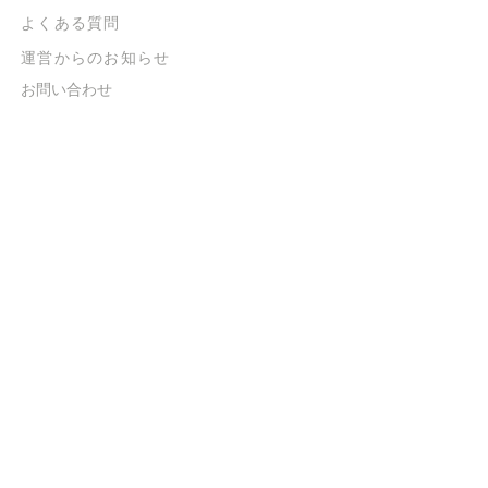
よくある質問
​運営からのお知らせ
お問い合わせ
​販売に関する規約
​ご意見・ご要望
​ご意見・ご要望の回答
特定商取引法に基づく表示
​プライバシーポリシー
お得なメルマガ
登録するだけで
500ポイントGET！
送信