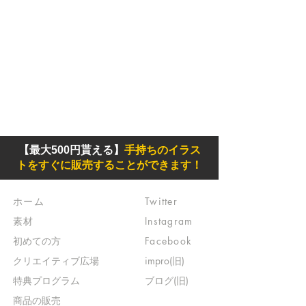
【最大500円貰える】
手持ちのイラス
トをすぐに販売することができます！
ホーム
Twitter
素材
Instagram
初めての方
Facebook
​クリエイティブ広場
impro(旧)​
​特典プログラム
ブログ(旧)
​商品の販売