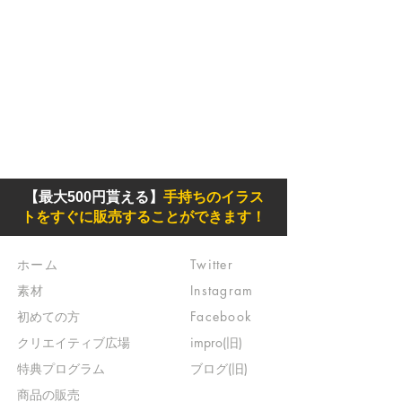
【最大500円貰える】
手持ちのイラス
トをすぐに販売することができます！
ホーム
Twitter
素材
Instagram
初めての方
Facebook
​クリエイティブ広場
impro(旧)​
​特典プログラム
ブログ(旧)
​商品の販売