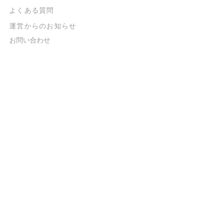
よくある質問
​運営からのお知らせ
お問い合わせ
​販売に関する規約
​ご意見・ご要望
​ご意見・ご要望の回答
特定商取引法に基づく表示
​プライバシーポリシー
お得なメルマガ
登録するだけで
500ポイントGET！
送信