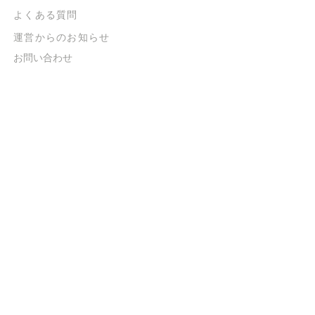
よくある質問
​運営からのお知らせ
お問い合わせ
​販売に関する規約
​ご意見・ご要望
​ご意見・ご要望の回答
特定商取引法に基づく表示
​プライバシーポリシー
お得なメルマガ
登録するだけで
500ポイントGET！
送信