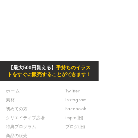
【最大500円貰える】
手持ちのイラス
トをすぐに販売することができます！
ホーム
Twitter
素材
Instagram
初めての方
Facebook
​クリエイティブ広場
impro(旧)​
​特典プログラム
ブログ(旧)
​商品の販売