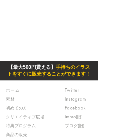
【最大500円貰える】
手持ちのイラス
トをすぐに販売することができます！
ホーム
Twitter
素材
Instagram
初めての方
Facebook
​クリエイティブ広場
impro(旧)​
​特典プログラム
ブログ(旧)
​商品の販売