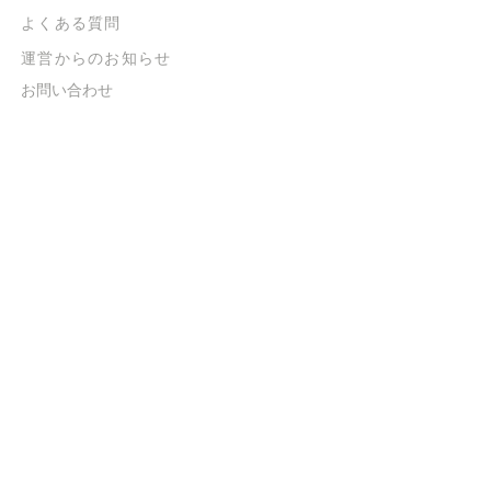
よくある質問
​運営からのお知らせ
お問い合わせ
​販売に関する規約
​ご意見・ご要望
​ご意見・ご要望の回答
特定商取引法に基づく表示
​プライバシーポリシー
お得なメルマガ
登録するだけで
500ポイントGET！
送信