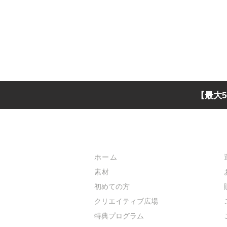
【最大5
メインメニュー
ホーム
素材
初めての方
​クリエイティブ広場
​特典プログラム