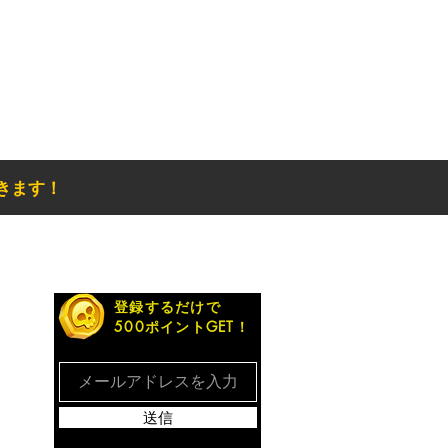
きます！
お得なメルマガ
登録するだけで
500ポイントGET！
送信