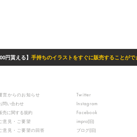
00円貰える】
手持ちのイラストをすぐに販売することがで
サポート
リンク
​運営からのお知らせ
Twitter
お問い合わせ
Instagram
​販売に関する規約
Facebook
​ご意見・ご要望
impro(旧)​
​ご意見・ご要望の回答
ブログ(旧)