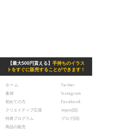
【最大500円貰える】
手持ちのイラス
トをすぐに販売することができます！
ホーム
Twitter
素材
Instagram
初めての方
Facebook
​クリエイティブ広場
impro(旧)​
​特典プログラム
ブログ(旧)
​商品の販売