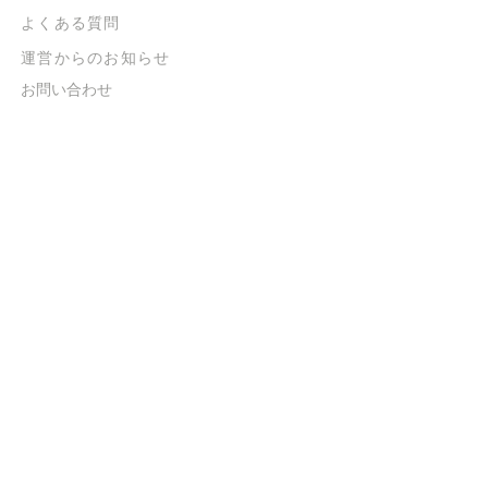
よくある質問
​運営からのお知らせ
お問い合わせ
​販売に関する規約
​ご意見・ご要望
​ご意見・ご要望の回答
特定商取引法に基づく表示
​プライバシーポリシー
お得なメルマガ
登録するだけで
500ポイントGET！
送信