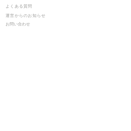
よくある質問
​運営からのお知らせ
お問い合わせ
​販売に関する規約
​ご意見・ご要望
​ご意見・ご要望の回答
特定商取引法に基づく表示
​プライバシーポリシー
お得なメルマガ
登録するだけで
500ポイントGET！
送信