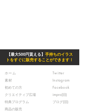
【最大500円貰える】
手持ちのイラス
トをすぐに販売することができます！
ホーム
Twitter
素材
Instagram
初めての方
Facebook
​クリエイティブ広場
impro(旧)​
​特典プログラム
ブログ(旧)
​商品の販売