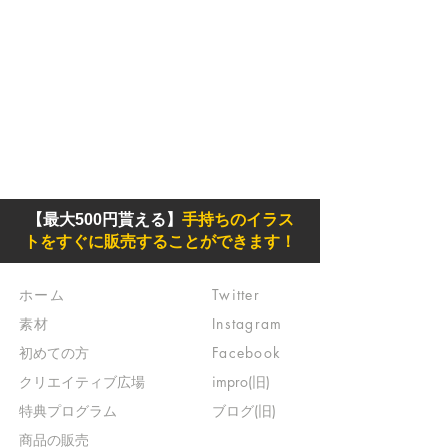
【最大500円貰える】
手持ちのイラス
トをすぐに販売することができます！
ホーム
Twitter
素材
Instagram
初めての方
Facebook
​クリエイティブ広場
impro(旧)​
​特典プログラム
ブログ(旧)
​商品の販売