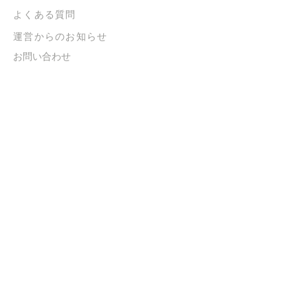
よくある質問
​運営からのお知らせ
お問い合わせ
​販売に関する規約
​ご意見・ご要望
​ご意見・ご要望の回答
特定商取引法に基づく表示
​プライバシーポリシー
お得なメルマガ
登録するだけで
500ポイントGET！
送信