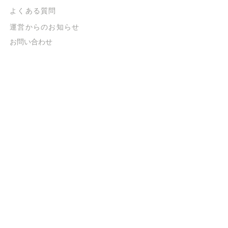
よくある質問
​運営からのお知らせ
お問い合わせ
​販売に関する規約
​ご意見・ご要望
​ご意見・ご要望の回答
特定商取引法に基づく表示
​プライバシーポリシー
お得なメルマガ
登録するだけで
500ポイントGET！
送信