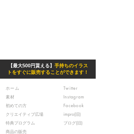
【最大500円貰える】
手持ちのイラス
トをすぐに販売することができます！
ホーム
Twitter
素材
Instagram
初めての方
Facebook
​クリエイティブ広場
impro(旧)​
​特典プログラム
ブログ(旧)
​商品の販売