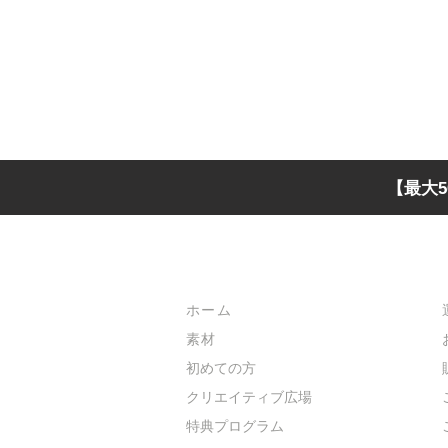
【最大5
メインメニュー
ホーム
素材
初めての方
​クリエイティブ広場
​特典プログラム