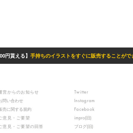
00円貰える】
手持ちのイラストをすぐに販売することがで
サポート
リンク
​運営からのお知らせ
Twitter
お問い合わせ
Instagram
​販売に関する規約
Facebook
​ご意見・ご要望
impro(旧)​
​ご意見・ご要望の回答
ブログ(旧)