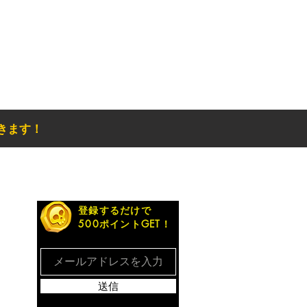
きます！
お得なメルマガ
登録するだけで
500ポイントGET！
送信