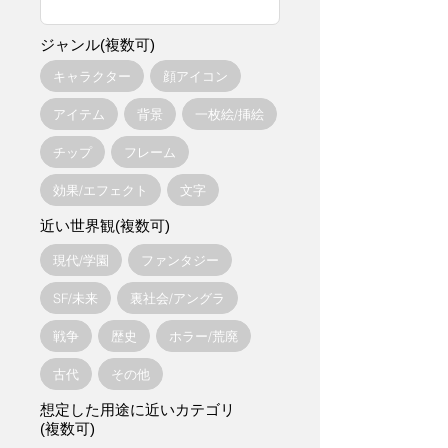
ジャンル(複数可)
キャラクター
顔アイコン
アイテム
背景
一枚絵/挿絵
チップ
フレーム
効果/エフェクト
文字
近い世界観(複数可)
現代/学園
ファンタジー
SF/未来
裏社会/アングラ
戦争
歴史
ホラー/荒廃
古代
その他
想定した用途に近いカテゴリ
(複数可)