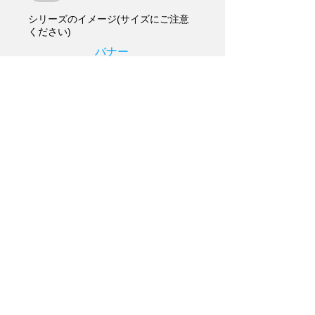
シリーズのイメージ(サイズにご注意
ください)
バナー
420×240推奨
ロゴ/アイコン
png推奨
メインイメージ
600×300推奨
更新する
画像のアップロード完了まで10秒ほど
お待ちください。